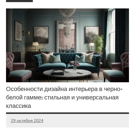
Особенности дизайна интерьера в черно-
белой гамме: стильная и универсальная
классика
29 октября 2024
gorod_stroi_
Нет
комментариев