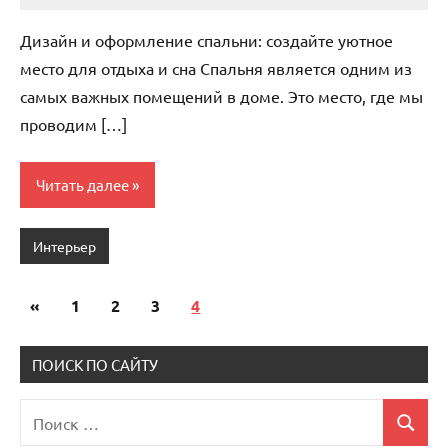
комментариев
Дизайн и оформление спальни: создайте уютное
место для отдыха и сна Спальня является одним из
самых важных помещений в доме. Это место, где мы
проводим […]
Читать далее
Интерьер
«
Предыдущие
1
2
3
4
Пагинация
записи
записей
ПОИСК ПО САЙТУ
Поиск
Поиск
для: