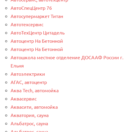
АвтоСпецЦентр 76
Автосупермаркет Титан
Автотехсервис
АвтоТехЦентр Цитадель
Автоцентр На Бетонной
Автоцентр На Бетонной
Автошкола местное отделение ДОСААФ России г.
Ельня
Автоэлектрики
АГАС, автоцентр
Аква Tech, автомойка
Аквасервис
Аквасити, автомойка
Акватория, сауна
Альбатрос, сауна
Альбатрос, сауна