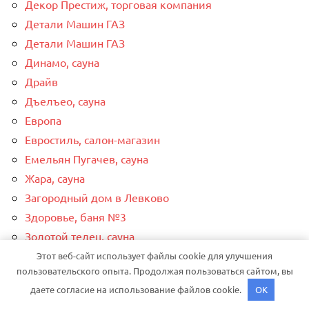
Декор Престиж, торговая компания
Детали Машин ГАЗ
Детали Машин ГАЗ
Динамо, сауна
Драйв
Дъелъео, сауна
Европа
Евростиль, салон-магазин
Емельян Пугачев, сауна
Жара, сауна
Загородный дом в Левково
Здоровье, баня №3
Золотой телец, сауна
Ижавто
Этот веб-сайт использует файлы cookie для улучшения
пользовательского опыта. Продолжая пользоваться сайтом, вы
Ижемские бани и Термы
даете согласие на использование файлов cookie.
OK
Ижорец, спортивно-оздоровительный комплекс