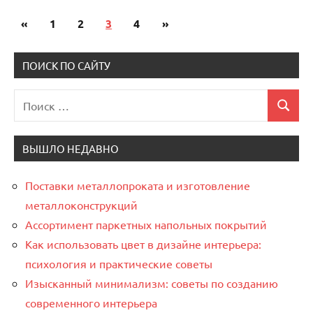
«
Предыдущие
1
2
3
4
Следующие
»
Пагинация
записи
записи
записей
ПОИСК ПО САЙТУ
Поиск
Поиск
для:
ВЫШЛО НЕДАВНО
Поставки металлопроката и изготовление
металлоконструкций
Ассортимент паркетных напольных покрытий
Как использовать цвет в дизайне интерьера:
психология и практические советы
Изысканный минимализм: советы по созданию
современного интерьера