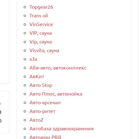
Topgear26
Trans oil
VinService
VIP, сауна
Vip, сауна
Visvita, сауна
x3x
Абв-авто, автокомплекс
АвКит
Авто Stop
Авто Плюс, автомойка
Авто-арсенал
в
Авто-ритет
о
АвтоZ
Автобаза здравоохранения
Автодом РВД