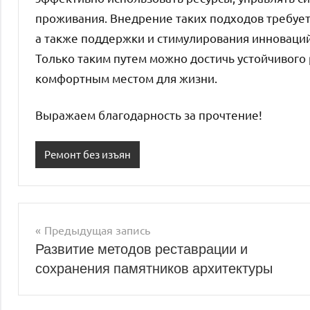
проживания. Внедрение таких подходов требует 
а также поддержки и стимулирования инноваций
Только таким путем можно достичь устойчивого
комфортным местом для жизни.
Выражаем благодарность за прочтение!
Ремонт без изъян
Предыдущая запись
Навигация
Развитие методов реставрации и
сохранения памятников архитектуры
по
записям