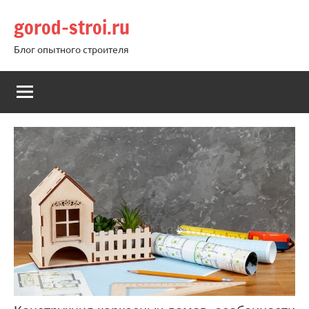
Перейти
gorod-stroi.ru
к
содержимому
Блог опытного строителя