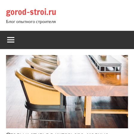
Перейти
gorod-stroi.ru
к
содержимому
Блог опытного строителя