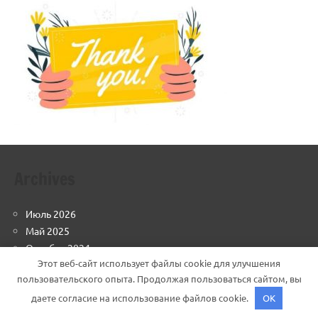
Archives
Июль 2026
Май 2025
Октябрь 2024
Этот веб-сайт использует файлы cookie для улучшения
Сентябрь 2024
пользовательского опыта. Продолжая пользоваться сайтом, вы
Август 2024
даете согласие на использование файлов cookie.
OK
Июль 2024
Май 2024