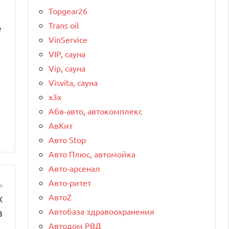
Topgear26
Trans oil
е
VinService
VIP, сауна
Vip, сауна
Visvita, сауна
x3x
Абв-авто, автокомплекс
АвКит
Авто Stop
Авто Плюс, автомойка
Авто-арсенал
Авто-ритет
х
АвтоZ
в
Автобаза здравоохранения
Автодом РВД