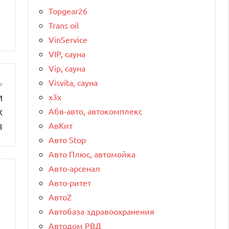
Topgear26
Trans oil
VinService
VIP, сауна
Vip, сауна
Visvita, сауна
и
x3x
х
Абв-авто, автокомплекс
в
АвКит
Авто Stop
Авто Плюс, автомойка
Авто-арсенал
Авто-ритет
АвтоZ
Автобаза здравоохранения
Автодом РВД