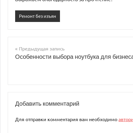
Ремонт без изъян
Предыдущая запись
Навигация
Особенности выбора ноутбука для бизнес
по
записям
Добавить комментарий
Для отправки комментария вам необходимо
автор