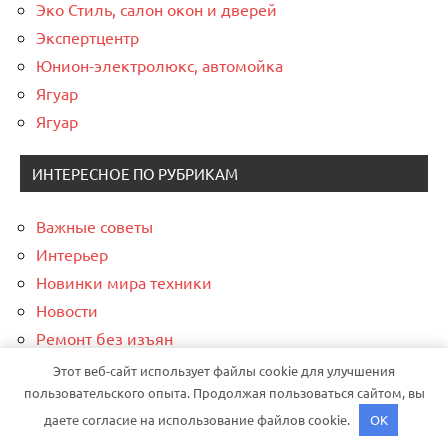
Эко Стиль, салон окон и дверей
Экспертцентр
Юнион-электролюкс, автомойка
Ягуар
Ягуар
ИНТЕРЕСНОЕ ПО РУБРИКАМ
Важные советы
Интерьер
Новинки мира техники
Новости
Ремонт без изъян
Строим грамотно
Этот веб-сайт использует файлы cookie для улучшения
пользовательского опыта. Продолжая пользоваться сайтом, вы
Финансовый навигатор
даете согласие на использование файлов cookie.
OK
СПАСИБО, ЧТО ВЫБРАЛИ НАС